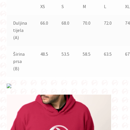
XS
S
M
L
XL
Duljina
66.0
68.0
70.0
72.0
74
tijela
(A)
Širina
48.5
53.5
58.5
63.5
67
prsa
(B)
Reproduktor
videozapisa