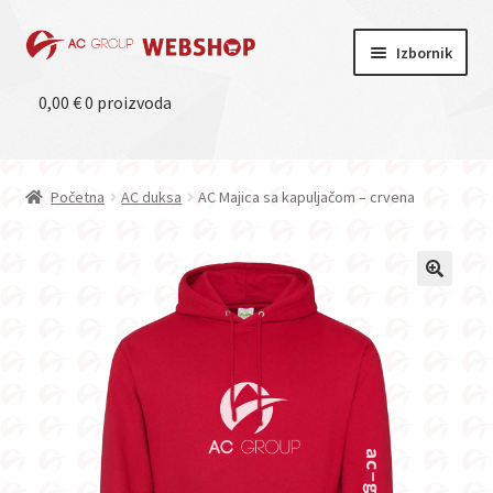
Preskoči
Skoči
Izbornik
na
do
navigaciju
sadržaja
0,00
Početna
€
0 proizvoda
Trgovina
Početna
AC duksa
AC Majica sa kapuljačom – crvena
Moj račun
Uvjeti kupnje
AC Group
Glavni webshop