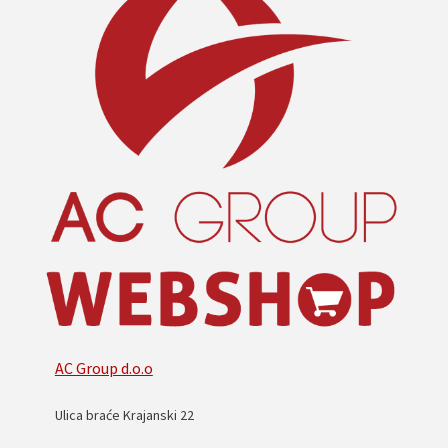
AC Group d.o.o
Ulica braće Krajanski 22