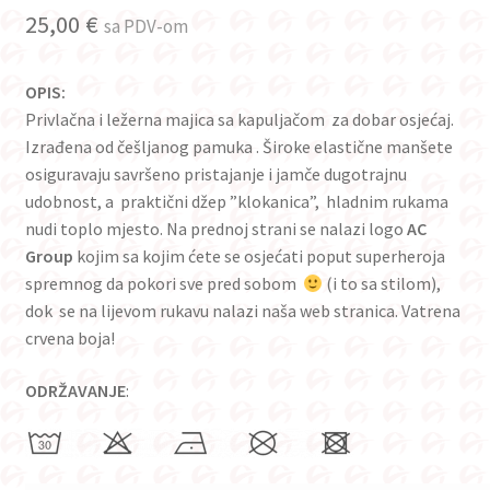
25,00
€
sa PDV-om
OPIS:
Privlačna i ležerna majica sa kapuljačom za dobar osjećaj.
Izrađena od češljanog pamuka . Široke elastične manšete
osiguravaju savršeno pristajanje i jamče dugotrajnu
udobnost, a praktični džep ”klokanica”, hladnim rukama
nudi toplo mjesto. Na prednoj strani se nalazi logo
AC
Group
kojim sa kojim ćete se osjećati poput superheroja
spremnog da pokori sve pred sobom
(i to sa stilom),
dok se na lijevom rukavu nalazi naša web stranica. Vatrena
crvena boja!
ODRŽAVANJE
: