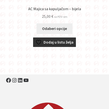
AC Majica sa kapuljačom – bijela
25,00
€
sa PDV-om
Ovaj
Odaberi opcije
proizvod
ima
Dodaj u listu želja
više
varijanti.
Opcije
se
mogu
odabrati
Facebook
Instagram
LinkedIn
YouTube
na
stranici
proizvoda