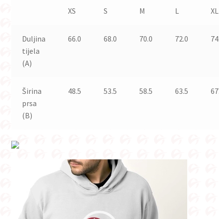
XS
S
M
L
XL
Duljina
66.0
68.0
70.0
72.0
74
tijela
(A)
Širina
48.5
53.5
58.5
63.5
67
prsa
(B)
Reproduktor
videozapisa