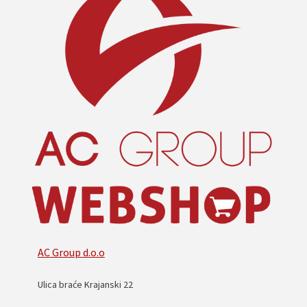
AC Group d.o.o
Ulica braće Krajanski 22