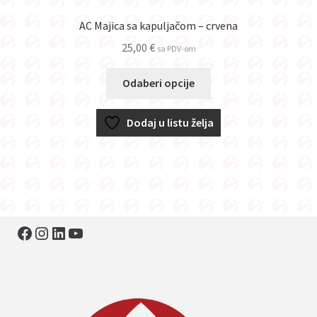
AC Majica sa kapuljačom – crvena
25,00
€
sa PDV-om
Ovaj
Odaberi opcije
proizvod
ima
Dodaj u listu želja
više
varijanti.
Opcije
se
mogu
odabrati
Facebook
Instagram
LinkedIn
YouTube
na
stranici
proizvoda