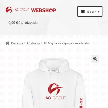
Preskoči
Skoči
Izbornik
na
do
navigaciju
sadržaja
0,00
Početna
€
0 proizvoda
Trgovina
Početna
AC duksa
AC Majica sa kapuljačom – bijela
Moj račun
Uvjeti kupnje
AC Group
Glavni webshop