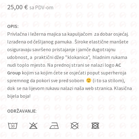
25,00
€
sa PDV-om
OPIS:
Privlačna i ležerna majica sa kapuljačom za dobar osjećaj.
Izrađena od češljanog pamuka . Široke elastične manšete
osiguravaju savršeno pristajanje i jamče dugotrajnu
udobnost, a praktični džep ”klokanica”, hladnim rukama
nudi toplo mjesto. Na prednoj strani se nalazi logo
AC
Group
kojim sa kojim ćete se osjećati poput superheroja
spremnog da pokori sve pred sobom
(i to sa stilom),
dok se na lijevom rukavu nalazi naša web stranica. Klasična
bijela boja!
ODRŽAVANJE
: