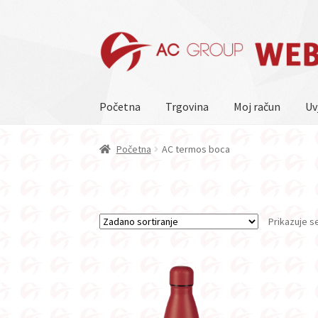
Preskoči
Skoči
na
do
navigaciju
sadržaja
Početna
Trgovina
Moj račun
Uv
Početna
AC termos boca
Prikazuje s