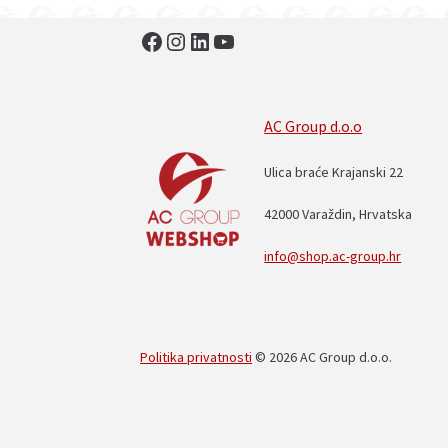
Facebook
Instagram
LinkedIn
YouTube
AC Group d.o.o
Ulica braće Krajanski 22
42000 Varaždin, Hrvatska
info@shop.ac-group.hr
Politika privatnosti
© 2026 AC Group d.o.o.