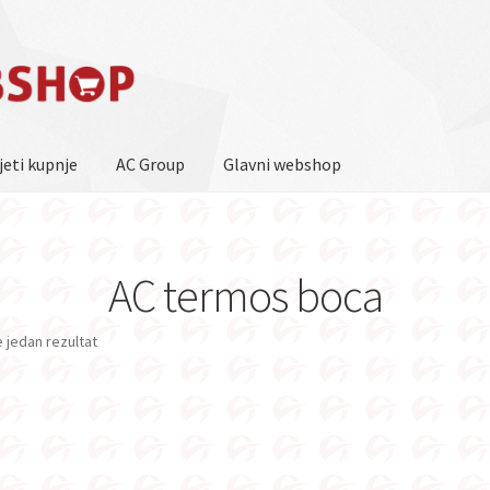
jeti kupnje
AC Group
Glavni webshop
AC termos boca
e jedan rezultat