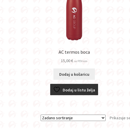
AC termos boca
15,00
€
sa PDV-om
Dodaj u košaricu
Dodaj u listu želja
Prikazuje s